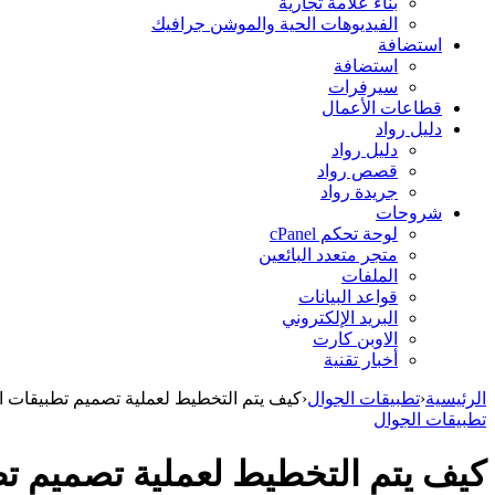
بناء علامة تجارية
الفيديوهات الحية والموشن جرافيك
استضافة
استضافة
سيرفرات
قطاعات الأعمال
دليل رواد
دليل رواد
قصص رواد
جريدة رواد
شروحات
لوحة تحكم cPanel
متجر متعدد البائعين
الملفات
قواعد البيانات
البريد الإلكتروني
الاوبن كارت
أخبار تقنية
الرئيسية
‹
تطبيقات الجوال
‹
كيف يتم التخطيط لعملية تصميم تطبيقات ا
تطبيقات الجوال
كيف يتم التخطيط لعملية تصميم تط