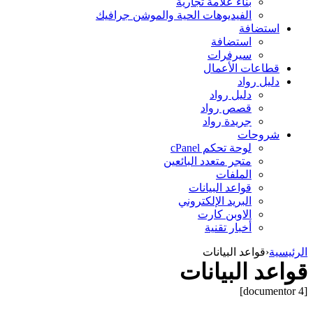
بناء علامة تجارية
الفيديوهات الحية والموشن جرافيك
استضافة
استضافة
سيرفرات
قطاعات الأعمال
دليل رواد
دليل رواد
قصص رواد
جريدة رواد
شروحات
لوحة تحكم cPanel
متجر متعدد البائعين
الملفات
قواعد البيانات
البريد الإلكتروني
الاوبن كارت
أخبار تقنية
الرئيسية
‹
قواعد البيانات
قواعد البيانات
[documentor 4]