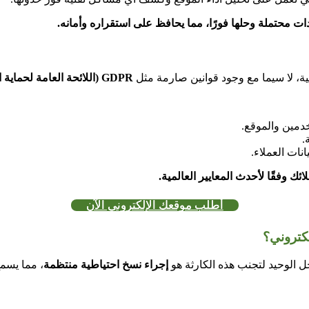
ت محتملة وحلها فورًا، مما يحافظ على استقراره وأمانه.
مية، لا سيما مع وجود قوانين صارمة مثل
GDPR (اللائحة العامة لحماية البيانات) وCCPA (قانون خصوصية المستهلك في كاليفورنيا)
دمين والموقع.
.
نات العملاء.
ئك وفقًا لأحدث المعايير العالمية.
أطلب موقعك الإلكتروني الآن
 الوحيد لتجنب هذه الكارثة هو
إجراء نسخ احتياطية منتظمة
، مما يسمح