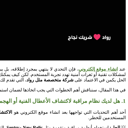
عند
انشاء موقع إلكتروني
، فإن التحدي لا ينتهي بمجرد إطلاقه، بل 
لمشكلات تقنية أو ثغرات أمنية تهدد تجربة المستخدم. لكن كيف يمكنك
الحل يكمن في الاعتماد على
شركة متخصصة مثل رواد
، التي تقدم لك
في هذا المقال، سنناقش أهم الخطوات التي يجب اتخاذها لضمان استمر
1. هل لديك نظام مراقبة لاكتشاف الأعطال الفنية أو الهجمات الإلكترونية فور حدوثها؟
أحد أهم التحديات التي تواجهها بعد انشاء موقع الكتروني هو
الاكتش
المستخدمين للخطر.
💡
الحل:
استخدام أنظمة مراقبة متقدمة مثل
New Relic وSentry
، ال