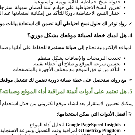
جدولة نسخ احتياطية تلقائية يومية أو أسبوعية.
تخزين النسخ الاحتياطية على خوادم آمنة لضمان سهولة استرجاع
اختبار النسخ الاحتياطية دوريًا للتأكد من إمكانية استعادتها عند ا
📌
رواد توفر لك حلول نسخ احتياطي آلية تضمن لك استعادة بيانات م
4. هل لديك خطة لصيانة موقعك بشكل دوري؟
المواقع الإلكترونية تحتاج إلى
صيانة مستمرة
للحفاظ على أدائها وضمان
تحديث البرمجيات والإضافات بشكل منتظم.
تحسين سرعة الموقع وإصلاح أي أخطاء تقنية.
التأكد من توافق الموقع مع مختلف الأجهزة والمتصفحات.
📌
مع رواد، ستحصل على خطة صيانة دورية تضمن لك تشغيل موقعك ب
5. هل تعتمد على أدوات أتمتة لمراقبة أداء الموقع وصيانته؟
يمكنك تحسين الاستقرار بعد
انشاء موقع الكتروني
من خلال استخدام
أ
💡
أفضل الأدوات التي يمكن استخدامها:
Google PageSpeed Insights
لتحليل أداء الموقع.
Pingdom وGTmetrix
لمراقبة وقت التحميل وسرعة الاستجابة.