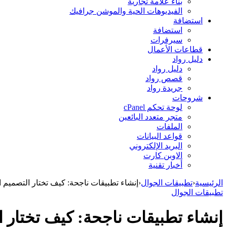
بناء علامة تجارية
الفيديوهات الحية والموشن جرافيك
استضافة
استضافة
سيرفرات
قطاعات الأعمال
دليل رواد
دليل رواد
قصص رواد
جريدة رواد
شروحات
لوحة تحكم cPanel
متجر متعدد البائعين
الملفات
قواعد البيانات
البريد الإلكتروني
الاوبن كارت
أخبار تقنية
الرئيسية
‹
تطبيقات الجوال
‹
إنشاء تطبيقات ناجحة: كيف تختار التصميم ا
تطبيقات الجوال
إنشاء تطبيقات ناجحة: كيف تختار ا