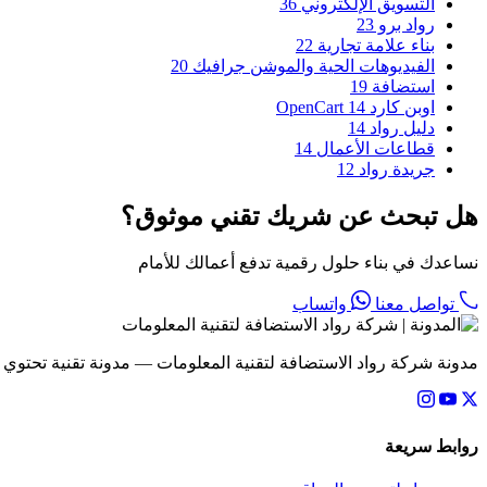
التسويق الإلكتروني
36
رواد برو
23
بناء علامة تجارية
22
الفيديوهات الحية والموشن جرافيك
20
استضافة
19
اوبن كارد OpenCart
14
دليل رواد
14
قطاعات الأعمال
14
جريدة رواد
12
هل تبحث عن شريك تقني موثوق؟
نساعدك في بناء حلول رقمية تدفع أعمالك للأمام
تواصل معنا
واتساب
مدونة شركة رواد الاستضافة لتقنية المعلومات — مدونة تقنية تحتوي
روابط سريعة