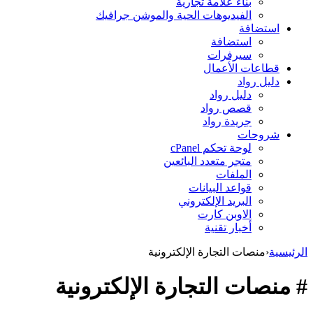
بناء علامة تجارية
الفيديوهات الحية والموشن جرافيك
استضافة
استضافة
سيرفرات
قطاعات الأعمال
دليل رواد
دليل رواد
قصص رواد
جريدة رواد
شروحات
لوحة تحكم cPanel
متجر متعدد البائعين
الملفات
قواعد البيانات
البريد الإلكتروني
الاوبن كارت
أخبار تقنية
الرئيسية
‹
منصات التجارة الإلكترونية
# منصات التجارة الإلكترونية