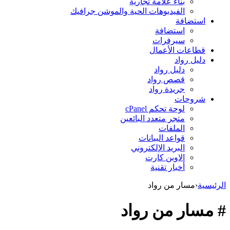
بناء علامة تجارية
الفيديوهات الحية والموشن جرافيك
استضافة
استضافة
سيرفرات
قطاعات الأعمال
دليل رواد
دليل رواد
قصص رواد
جريدة رواد
شروحات
لوحة تحكم cPanel
متجر متعدد البائعين
الملفات
قواعد البيانات
البريد الإلكتروني
الاوبن كارت
أخبار تقنية
الرئيسية
‹
مسار من رواد
# مسار من رواد