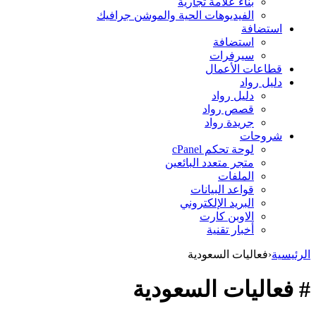
بناء علامة تجارية
الفيديوهات الحية والموشن جرافيك
استضافة
استضافة
سيرفرات
قطاعات الأعمال
دليل رواد
دليل رواد
قصص رواد
جريدة رواد
شروحات
لوحة تحكم cPanel
متجر متعدد البائعين
الملفات
قواعد البيانات
البريد الإلكتروني
الاوبن كارت
أخبار تقنية
الرئيسية
‹
فعاليات السعودية
# فعاليات السعودية