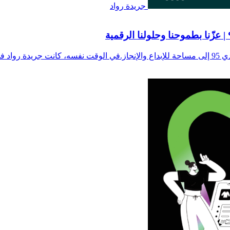
جريدة رواد
وثق...