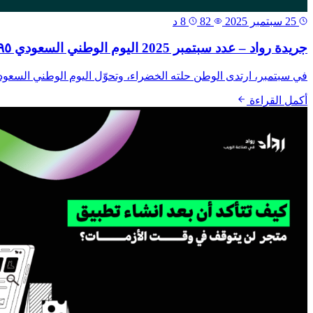
25 سبتمبر 2025
82
8 د
جريدة رواد – عدد سبتمبر 2025 اليوم الوطني السعودي ٩٥ | عزّنا بطموحنا وحلولنا الرقمية
في سبتمبر، ارتدى الوطن حلته الخضراء، وتحوّل اليوم الوطني السعودي 95 إلى مساحة للإبداع والإنجاز.في الوقت نفسه، كانت جريدة رواد في قلب هذا المشهد، ت
أكمل القراءة