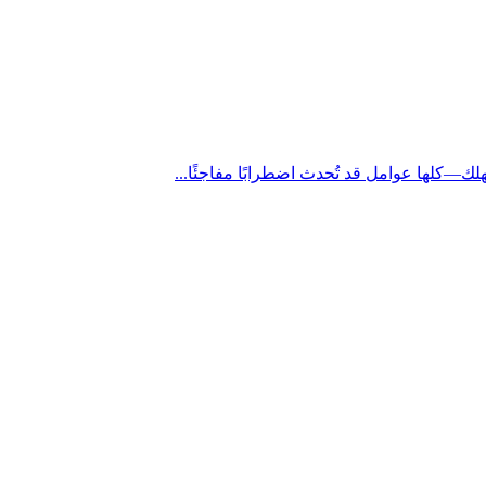
لك—كلها عوامل قد تُحدث اضطرابًا مفاجئًا...