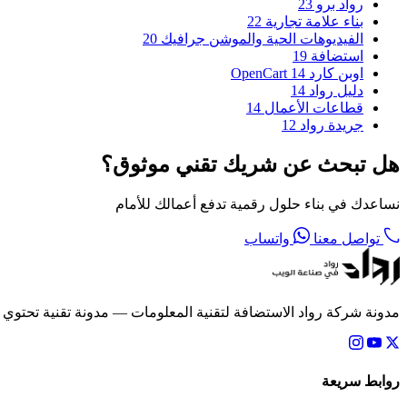
رواد برو
23
بناء علامة تجارية
22
الفيديوهات الحية والموشن جرافيك
20
استضافة
19
اوبن كارد OpenCart
14
دليل رواد
14
قطاعات الأعمال
14
جريدة رواد
12
هل تبحث عن شريك تقني موثوق؟
نساعدك في بناء حلول رقمية تدفع أعمالك للأمام
تواصل معنا
واتساب
مدونة شركة رواد الاستضافة لتقنية المعلومات — مدونة تقنية تحتوي
روابط سريعة