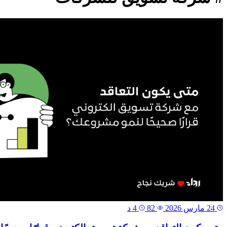
24 مارس 2026
82
4 د