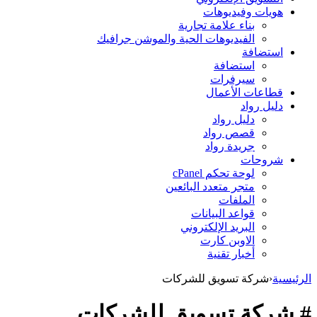
هويات وفيديوهات
بناء علامة تجارية
الفيديوهات الحية والموشن جرافيك
استضافة
استضافة
سيرفرات
قطاعات الأعمال
دليل رواد
دليل رواد
قصص رواد
جريدة رواد
شروحات
لوحة تحكم cPanel
متجر متعدد البائعين
الملفات
قواعد البيانات
البريد الإلكتروني
الاوبن كارت
أخبار تقنية
الرئيسية
‹
شركة تسويق للشركات
# شركة تسويق للشركات