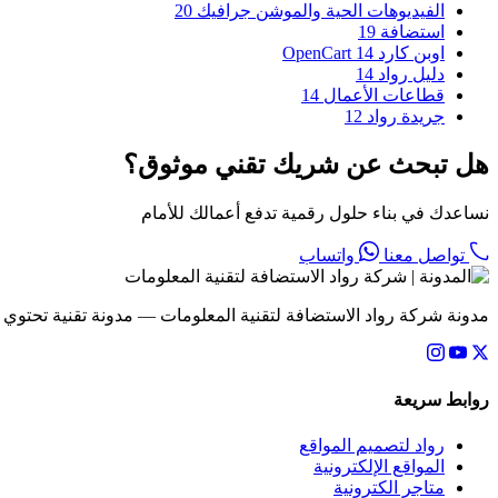
الفيديوهات الحية والموشن جرافيك
20
استضافة
19
اوبن كارد OpenCart
14
دليل رواد
14
قطاعات الأعمال
14
جريدة رواد
12
هل تبحث عن شريك تقني موثوق؟
نساعدك في بناء حلول رقمية تدفع أعمالك للأمام
تواصل معنا
واتساب
مدونة شركة رواد الاستضافة لتقنية المعلومات — مدونة تقنية تحتوي
روابط سريعة
رواد لتصميم المواقع
المواقع الإلكترونية
متاجر الكترونية