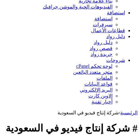
بناء علامة تجارية
الفيديوهات الحية والموشن جرافيك
استضافة
استضافة
سيرفرات
قطاعات الأعمال
دليل رواد
دليل رواد
قصص رواد
جريدة رواد
شروحات
لوحة تحكم cPanel
متجر متعدد البائعين
الملفات
قواعد البيانات
البريد الإلكتروني
الاوبن كارت
أخبار تقنية
الرئيسية
‹
شركة إنتاج فيديو في السعودية
# شركة إنتاج فيديو في السعودية