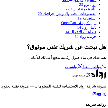
رواد برو
23
بناء علامة تجارية
22
الفيديوهات الحية والموشن جرافيك
20
استضافة
19
اوبن كارد OpenCart
14
دليل رواد
14
قطاعات الأعمال
14
جريدة رواد
12
هل تبحث عن شريك تقني موثوق؟
نساعدك في بناء حلول رقمية تدفع أعمالك للأمام
تواصل معنا
واتساب
مدونة شركة رواد الاستضافة لتقنية المعلومات — مدونة تقنية تحتوي
روابط سريعة