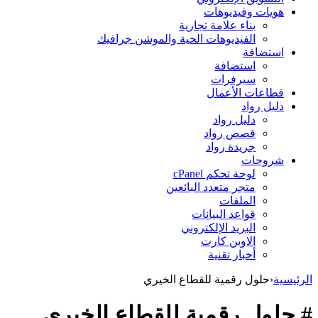
هويات وفيديوهات
بناء علامة تجارية
الفيديوهات الحية والموشن جرافيك
استضافة
استضافة
سيرفرات
قطاعات الأعمال
دليل رواد
دليل رواد
قصص رواد
جريدة رواد
شروحات
لوحة تحكم cPanel
متجر متعدد البائعين
الملفات
قواعد البيانات
البريد الإلكتروني
الاوبن كارت
أخبار تقنية
الرئيسية
‹
حلول رقمية للقطاع الخيري
# حلول رقمية للقطاع الخيري