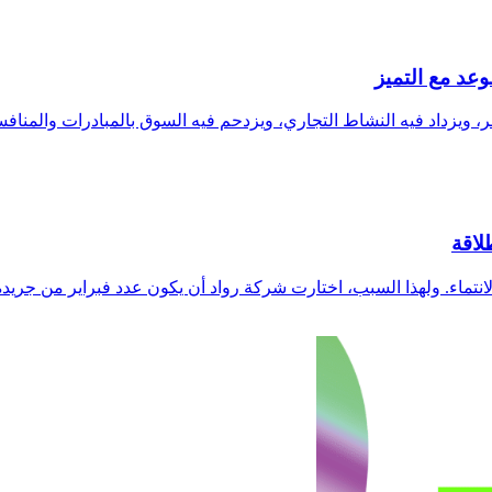
يزداد فيه النشاط التجاري، ويزدحم فيه السوق بالمبادرات والمنافسا
انتماء. ولهذا السبب، اختارت شركة رواد أن يكون عدد فبراير من جريدة ر