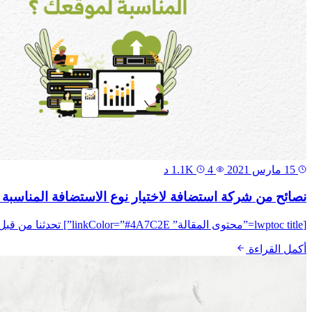
15 مارس 2021
1.1K
4 د
نصائح من شركة استضافة لاختيار نوع الاستضافة المناسبة
[lwptoc title=”محتوى المقالة” linkColor=”#4A7C2E”] تحدثنا من قبل عن كيفية اختيار أفضل شركة استضافة، والمعايير التي يجب البحث عنها للوصول إلي شركة استضافة قوية قادرة على...
أكمل القراءة