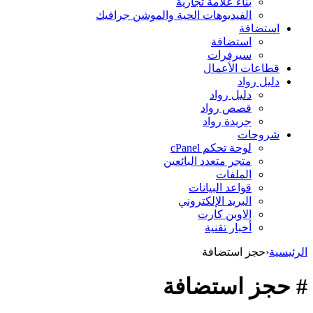
بناء علامة تجارية
الفيديوهات الحية والموشن جرافيك
استضافة
استضافة
سيرفرات
قطاعات الأعمال
دليل رواد
دليل رواد
قصص رواد
جريدة رواد
شروحات
لوحة تحكم cPanel
متجر متعدد البائعين
الملفات
قواعد البيانات
البريد الإلكتروني
الاوبن كارت
أخبار تقنية
الرئيسية
‹
حجز استضافة
# حجز استضافة