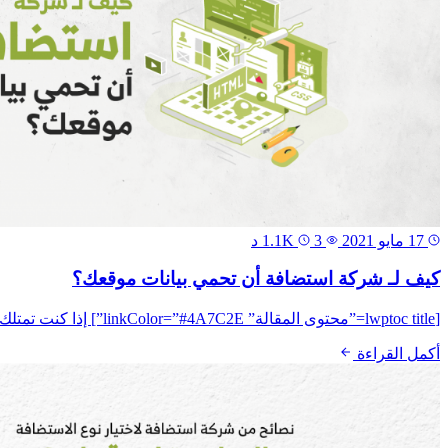
17 مايو 2021
1.1K
3 د
كيف لـ شركة استضافة أن تحمي بيانات موقعك؟
[lwptoc title=”محتوى المقالة” linkColor=”#4A7C2E”] إذا كنت تمتلك موقع الكتروني، وتسعى أن يحظى هذا الموقع بمكانة كبيرة، ويحقق إقبال كبير جداً، فمن الهام بجانب تصميم موقع...
أكمل القراءة