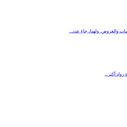
ت والعروض. ولهذا، جاء عدد...
واد أكثر...