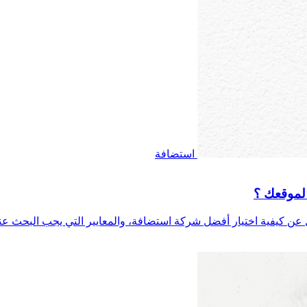
استضافة
 لموقعك ؟