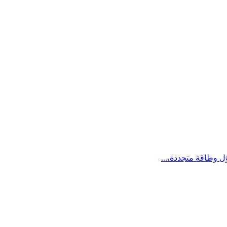
ؤل وطاقة متجددة،...