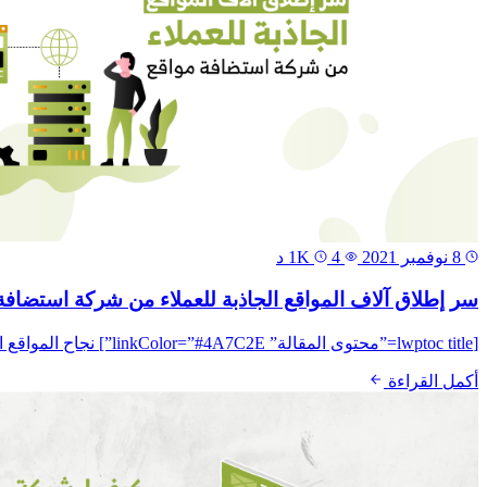
8 نوفمبر 2021
1K
4 د
سر إطلاق آلاف المواقع الجاذبة للعملاء من شركة استضافة
[lwptoc title=”محتوى المقالة” linkColor=”#4A7C2E”] نجاح المواقع الإلكترونية، يعتمد بشكل أساسي على الإستضافة، فاستضافة المواقع كلمة تتردد كثيراً عند إتخاذ قرار إطلاق موقع إلكتروني، ويتم البحث...
أكمل القراءة