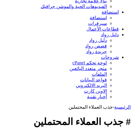
بناء علامة تجارية
الفيديوهات الحية والموشن جرافيك
استضافة
استضافة
سيرفرات
قطاعات الأعمال
دليل رواد
دليل رواد
قصص رواد
جريدة رواد
شروحات
لوحة تحكم cPanel
متجر متعدد البائعين
الملفات
قواعد البيانات
البريد الإلكتروني
الاوبن كارت
أخبار تقنية
الرئيسية
‹
جذب العملاء المحتملين
# جذب العملاء المحتملين