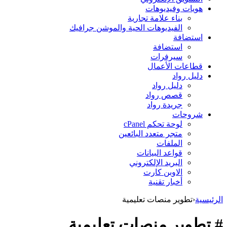
هويات وفيديوهات
بناء علامة تجارية
الفيديوهات الحية والموشن جرافيك
استضافة
استضافة
سيرفرات
قطاعات الأعمال
دليل رواد
دليل رواد
قصص رواد
جريدة رواد
شروحات
لوحة تحكم cPanel
متجر متعدد البائعين
الملفات
قواعد البيانات
البريد الإلكتروني
الاوبن كارت
أخبار تقنية
الرئيسية
‹
تطوير منصات تعليمية
# تطوير منصات تعليمية