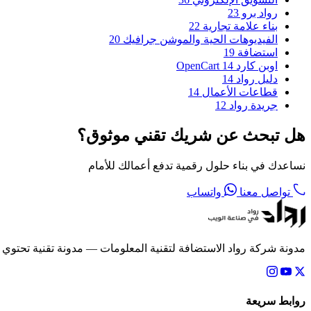
رواد برو
23
بناء علامة تجارية
22
الفيديوهات الحية والموشن جرافيك
20
استضافة
19
اوبن كارد OpenCart
14
دليل رواد
14
قطاعات الأعمال
14
جريدة رواد
12
هل تبحث عن شريك تقني موثوق؟
نساعدك في بناء حلول رقمية تدفع أعمالك للأمام
تواصل معنا
واتساب
مدونة شركة رواد الاستضافة لتقنية المعلومات — مدونة تقنية تحتوي
روابط سريعة