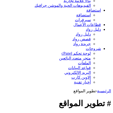
بناء علامة تجارية
الفيديوهات الحية والموشن جرافيك
استضافة
استضافة
سيرفرات
قطاعات الأعمال
دليل رواد
دليل رواد
قصص رواد
جريدة رواد
شروحات
لوحة تحكم cPanel
متجر متعدد البائعين
الملفات
قواعد البيانات
البريد الإلكتروني
الاوبن كارت
أخبار تقنية
الرئيسية
‹
تطوير المواقع
# تطوير المواقع