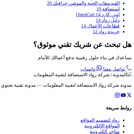
الفيديوهات الحية والموشن جرافيك
20
استضافة
19
اوبن كارد OpenCart
14
دليل رواد
14
قطاعات الأعمال
14
جريدة رواد
12
هل تبحث عن شريك تقني موثوق؟
نساعدك في بناء حلول رقمية تدفع أعمالك للأمام
تواصل معنا
واتساب
مدونة شركة رواد الاستضافة لتقنية المعلومات — مدونة تقنية تحتوي
روابط سريعة
رواد لتصميم المواقع
المواقع الإلكترونية
متاجر الكترونية