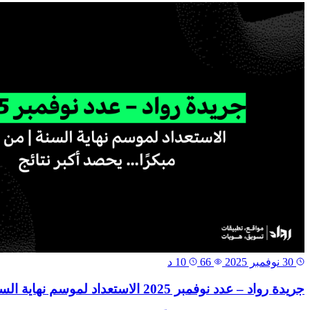
30 نوفمبر 2025
66
10 د
جريدة رواد – عدد نوفمبر 2025 الاستعداد لموسم نهاية السنة | من يجهّز مبكرًا… يحصد أكبر نتائج.