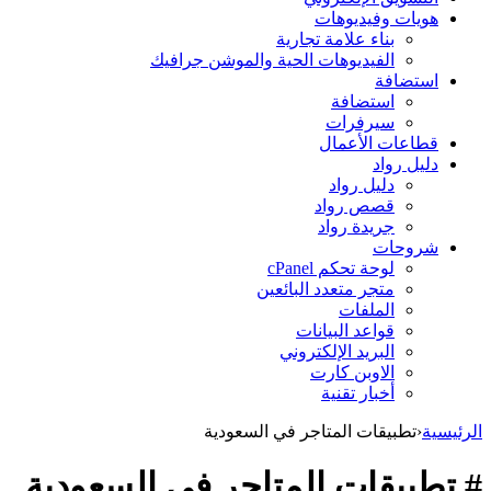
هويات وفيديوهات
بناء علامة تجارية
الفيديوهات الحية والموشن جرافيك
استضافة
استضافة
سيرفرات
قطاعات الأعمال
دليل رواد
دليل رواد
قصص رواد
جريدة رواد
شروحات
لوحة تحكم cPanel
متجر متعدد البائعين
الملفات
قواعد البيانات
البريد الإلكتروني
الاوبن كارت
أخبار تقنية
الرئيسية
‹
تطبيقات المتاجر في السعودية
# تطبيقات المتاجر في السعودية