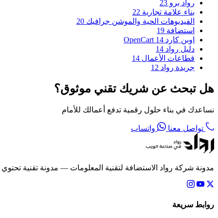
رواد برو
23
بناء علامة تجارية
22
الفيديوهات الحية والموشن جرافيك
20
استضافة
19
اوبن كارد OpenCart
14
دليل رواد
14
قطاعات الأعمال
14
جريدة رواد
12
هل تبحث عن شريك تقني موثوق؟
نساعدك في بناء حلول رقمية تدفع أعمالك للأمام
تواصل معنا
واتساب
مدونة شركة رواد الاستضافة لتقنية المعلومات — مدونة تقنية تحتوي
روابط سريعة