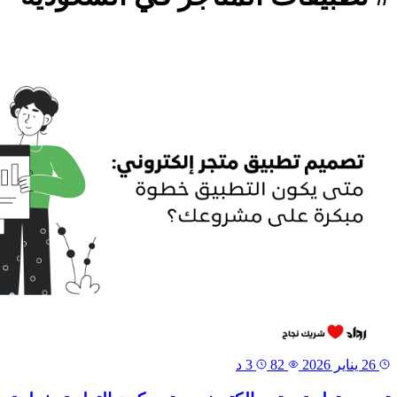
26 يناير 2026
82
3 د