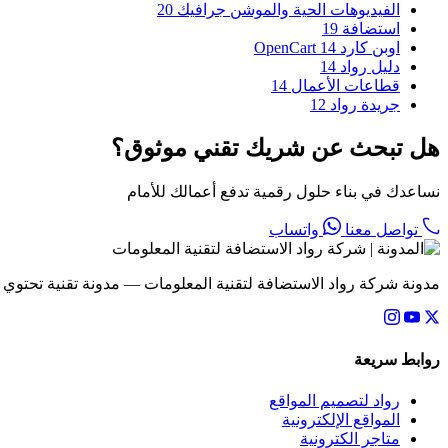
الفيديوهات الحية والموشن جرافيك
20
استضافة
19
اوبن كارد OpenCart
14
دليل رواد
14
قطاعات الأعمال
14
جريدة رواد
12
هل تبحث عن شريك تقني موثوق؟
نساعدك في بناء حلول رقمية تدفع أعمالك للأمام
تواصل معنا
واتساب
مدونة شركة رواد الاستضافة لتقنية المعلومات — مدونة تقنية تحتوي
روابط سريعة
رواد لتصميم المواقع
المواقع الإلكترونية
متاجر الكترونية