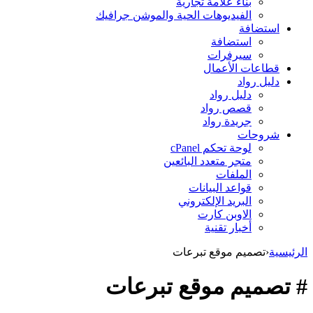
بناء علامة تجارية
الفيديوهات الحية والموشن جرافيك
استضافة
استضافة
سيرفرات
قطاعات الأعمال
دليل رواد
دليل رواد
قصص رواد
جريدة رواد
شروحات
لوحة تحكم cPanel
متجر متعدد البائعين
الملفات
قواعد البيانات
البريد الإلكتروني
الاوبن كارت
أخبار تقنية
الرئيسية
‹
تصميم موقع تبرعات
# تصميم موقع تبرعات