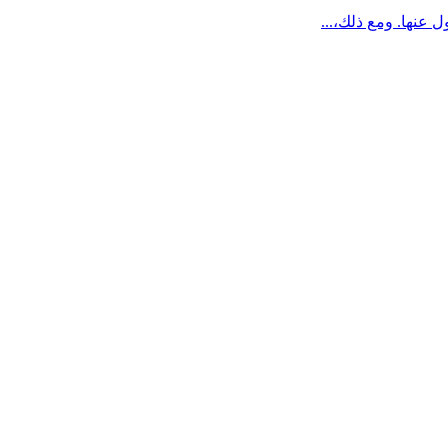
 عنها. ومع ذلك،...