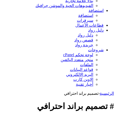
بناء علامة تجارية
الفيديوهات الحية والموشن جرافيك
استضافة
استضافة
سيرفرات
قطاعات الأعمال
دليل رواد
دليل رواد
قصص رواد
جريدة رواد
شروحات
لوحة تحكم cPanel
متجر متعدد البائعين
الملفات
قواعد البيانات
البريد الإلكتروني
الاوبن كارت
أخبار تقنية
الرئيسية
‹
تصميم براند احترافي
# تصميم براند احترافي