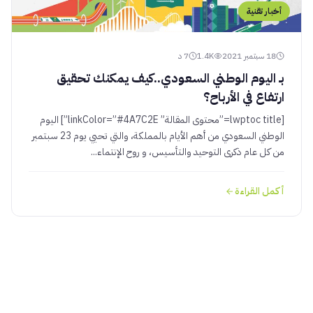
أخبار تقنية
18 سبتمبر 2021
1.4K
7 د
بـ اليوم الوطني السعودي..كيف يمكنك تحقيق
ارتفاع في الأرباح؟
[lwptoc title=”محتوى المقالة” linkColor=”#4A7C2E”] اليوم
الوطني السعودي من أهم الأيام بالمملكة، والتي تحيي يوم 23 سبتمبر
من كل عام ذكرى التوحيد والتأسيس، و روح الإنتماء...
أكمل القراءة