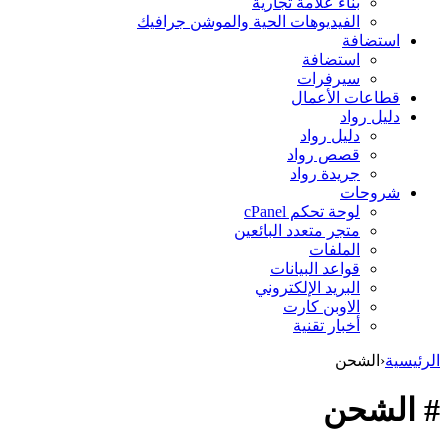
بناء علامة تجارية
الفيديوهات الحية والموشن جرافيك
استضافة
استضافة
سيرفرات
قطاعات الأعمال
دليل رواد
دليل رواد
قصص رواد
جريدة رواد
شروحات
لوحة تحكم cPanel
متجر متعدد البائعين
الملفات
قواعد البيانات
البريد الإلكتروني
الاوبن كارت
أخبار تقنية
الرئيسية
‹
الشحن
# الشحن