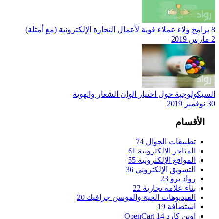
8 برامج ولاء عملاء قوية لأعمال التجارة الإلكترونية (مع أمثلة)
2 مارس 2019
السيكولوجية حول اختيار الوان الشعار والهوية
30 نوفمبر 2019
الأقسام
تطبيقات الجوال
74
المتاجر الالكترونية
61
المواقع الإلكترونية
55
التسويق الإلكتروني
36
رواد برو
23
بناء علامة تجارية
22
الفيديوهات الحية والموشن جرافيك
20
استضافة
19
اوبن كارد OpenCart
14