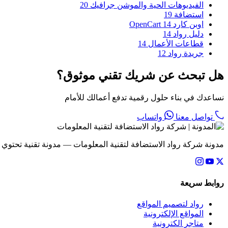
الفيديوهات الحية والموشن جرافيك
20
استضافة
19
اوبن كارد OpenCart
14
دليل رواد
14
قطاعات الأعمال
14
جريدة رواد
12
هل تبحث عن شريك تقني موثوق؟
نساعدك في بناء حلول رقمية تدفع أعمالك للأمام
تواصل معنا
واتساب
مدونة شركة رواد الاستضافة لتقنية المعلومات — مدونة تقنية تحتوي
روابط سريعة
رواد لتصميم المواقع
المواقع الإلكترونية
متاجر الكترونية