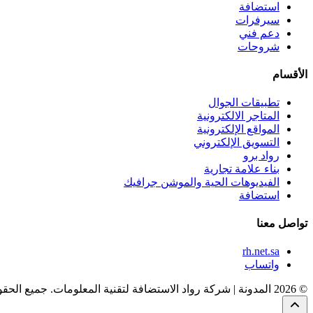
استضافة
سيرفرات
دعم فني
شروحات
الأقسام
تطبيقات الجوال
المتاجر الالكترونية
المواقع الإلكترونية
التسويق الإلكتروني
رواد برو
بناء علامة تجارية
الفيديوهات الحية والموشن جرافيك
استضافة
تواصل معنا
rh.net.sa
واتساب
© 2026 المدونة | شركة رواد الاستضافة لتقنية المعلومات. جميع الحقوق محفوظة