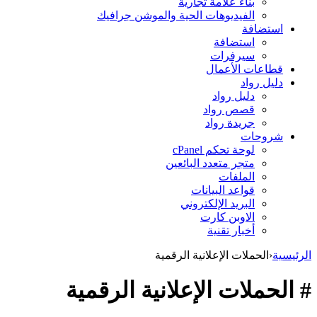
بناء علامة تجارية
الفيديوهات الحية والموشن جرافيك
استضافة
استضافة
سيرفرات
قطاعات الأعمال
دليل رواد
دليل رواد
قصص رواد
جريدة رواد
شروحات
لوحة تحكم cPanel
متجر متعدد البائعين
الملفات
قواعد البيانات
البريد الإلكتروني
الاوبن كارت
أخبار تقنية
الرئيسية
‹
الحملات الإعلانية الرقمية
# الحملات الإعلانية الرقمية