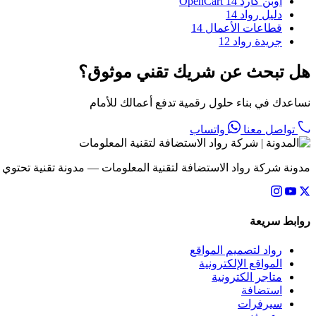
اوبن كارد OpenCart
14
دليل رواد
14
قطاعات الأعمال
14
جريدة رواد
12
هل تبحث عن شريك تقني موثوق؟
نساعدك في بناء حلول رقمية تدفع أعمالك للأمام
تواصل معنا
واتساب
مدونة شركة رواد الاستضافة لتقنية المعلومات — مدونة تقنية تحتوي
روابط سريعة
رواد لتصميم المواقع
المواقع الإلكترونية
متاجر الكترونية
استضافة
سيرفرات