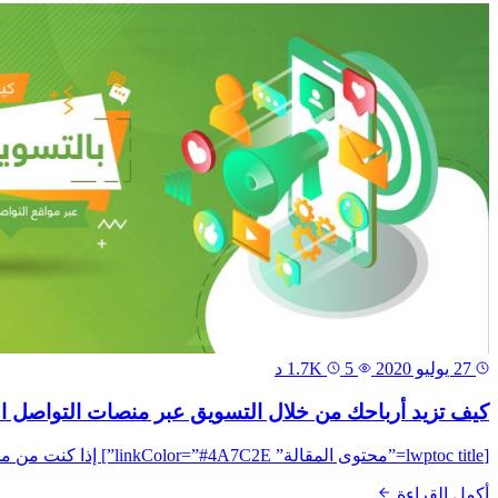
27 يوليو 2020
1.7K
5 د
كيف تزيد أرباحك من خلال التسويق عبر منصات التواصل ا
[lwptoc title=”محتوى المقالة” linkColor=”#4A7C2E”] إذا كنت من محبي ومتابعي التسويق عبر منصات التواصل الاجتماعي، بالتأكيد أنك تابعت أو شاهدت بنفسك آخر التحديثات التى طرأت على...
أكمل القراءة