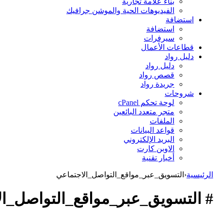
بناء علامة تجارية
الفيديوهات الحية والموشن جرافيك
استضافة
استضافة
سيرفرات
قطاعات الأعمال
دليل رواد
دليل رواد
قصص رواد
جريدة رواد
شروحات
لوحة تحكم cPanel
متجر متعدد البائعين
الملفات
قواعد البيانات
البريد الإلكتروني
الاوبن كارت
أخبار تقنية
الرئيسية
‹
التسويق_عبر_مواقع_التواصل_الاجتماعي
# التسويق_عبر_مواقع_التواصل_ال