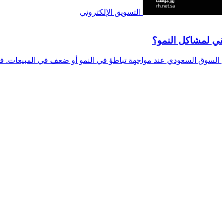
التسويق الإلكتروني
قي لمشاكل النمو؟
ي السوق السعودي عند مواجهة تباطؤ في النمو أو ضعف في المبيعات. في