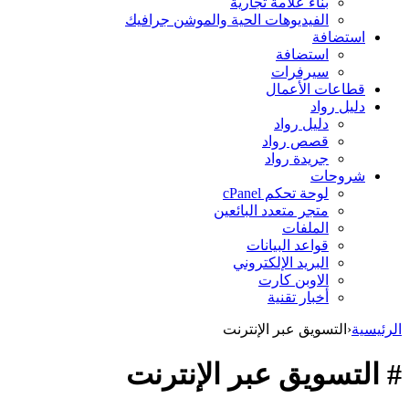
بناء علامة تجارية
الفيديوهات الحية والموشن جرافيك
استضافة
استضافة
سيرفرات
قطاعات الأعمال
دليل رواد
دليل رواد
قصص رواد
جريدة رواد
شروحات
لوحة تحكم cPanel
متجر متعدد البائعين
الملفات
قواعد البيانات
البريد الإلكتروني
الاوبن كارت
أخبار تقنية
الرئيسية
‹
التسويق عبر الإنترنت
# التسويق عبر الإنترنت