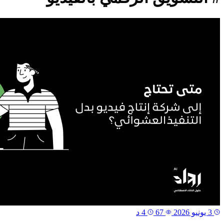
3 يونيو 2026
67
4 د