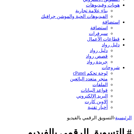
هويات وفيديوهات
بناء علامة تجارية
الفيديوهات الحية والموشن جرافيك
استضافة
استضافة
سيرفرات
قطاعات الأعمال
دليل رواد
دليل رواد
قصص رواد
جريدة رواد
شروحات
لوحة تحكم cPanel
متجر متعدد البائعين
الملفات
قواعد البيانات
البريد الإلكتروني
الاوبن كارت
أخبار تقنية
الرئيسية
‹
التسويق الرقمي بالفيديو
# التسويق الرقمي بالفيديو