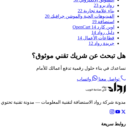
رواد برو
23
بناء علامة تجارية
22
الفيديوهات الحية والموشن جرافيك
20
استضافة
19
اوبن كارد OpenCart
14
دليل رواد
14
قطاعات الأعمال
14
جريدة رواد
12
هل تبحث عن شريك تقني موثوق؟
نساعدك في بناء حلول رقمية تدفع أعمالك للأمام
تواصل معنا
واتساب
مدونة شركة رواد الاستضافة لتقنية المعلومات — مدونة تقنية تحتوي
روابط سريعة