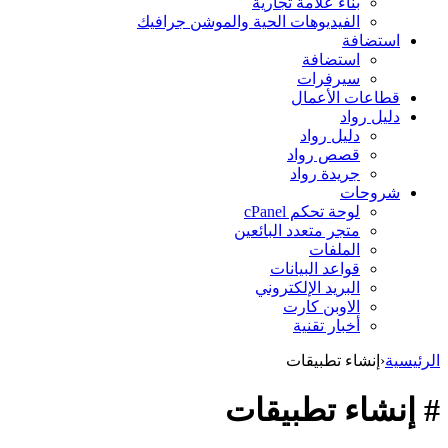
بناء علامة تجارية
الفيديوهات الحية والموشن جرافيك
استضافة
استضافة
سيرفرات
قطاعات الأعمال
دليل رواد
دليل رواد
قصص رواد
جريدة رواد
شروحات
لوحة تحكم cPanel
متجر متعدد البائعين
الملفات
قواعد البيانات
البريد الإلكتروني
الاوبن كارت
أخبار تقنية
الرئيسية
‹
إنشاء تطبيقات
# إنشاء تطبيقات