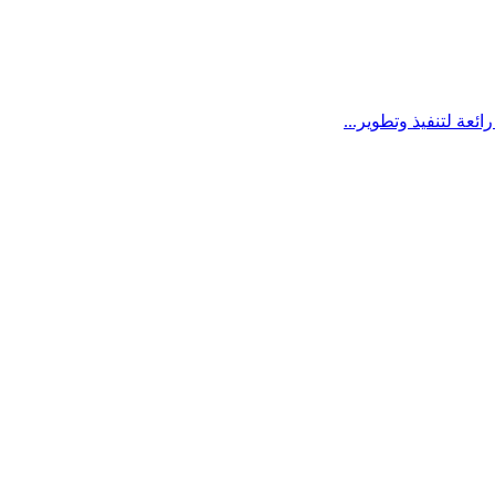
عة لتنفيذ وتطوير...