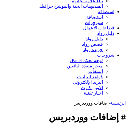
بناء علامة تجارية
الفيديوهات الحية والموشن جرافيك
استضافة
استضافة
سيرفرات
قطاعات الأعمال
دليل رواد
دليل رواد
قصص رواد
جريدة رواد
شروحات
لوحة تحكم cPanel
متجر متعدد البائعين
الملفات
قواعد البيانات
البريد الإلكتروني
الاوبن كارت
أخبار تقنية
الرئيسية
‹
إضافات ووردبريس
# إضافات ووردبريس