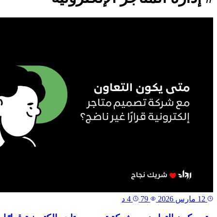
12 مارس 2026
79
4 د