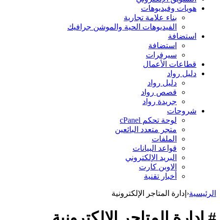
هويات وفيديوهات
بناء علامة تجارية
الفيديوهات الحية والموشن جرافيك
استضافة
استضافة
سيرفرات
قطاعات الأعمال
دليل رواد
دليل رواد
قصص رواد
جريدة رواد
شروحات
لوحة تحكم cPanel
متجر متعدد البائعين
الملفات
قواعد البيانات
البريد الإلكتروني
الاوبن كارت
أخبار تقنية
الرئيسية
‹
إدارة المتاجر الإلكترونية
# إدارة المتاجر الإلكترونية