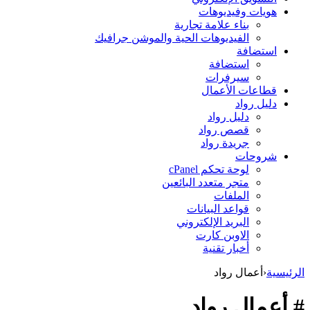
هويات وفيديوهات
بناء علامة تجارية
الفيديوهات الحية والموشن جرافيك
استضافة
استضافة
سيرفرات
قطاعات الأعمال
دليل رواد
دليل رواد
قصص رواد
جريدة رواد
شروحات
لوحة تحكم cPanel
متجر متعدد البائعين
الملفات
قواعد البيانات
البريد الإلكتروني
الاوبن كارت
أخبار تقنية
الرئيسية
‹
أعمال رواد
# أعمال رواد