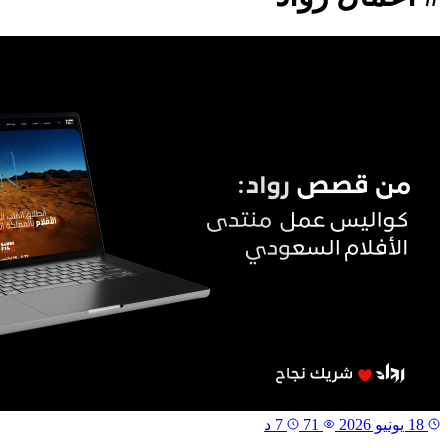
18 يونيو 2026
71
7 د