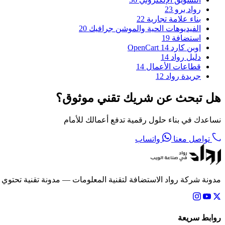
رواد برو
23
بناء علامة تجارية
22
الفيديوهات الحية والموشن جرافيك
20
استضافة
19
اوبن كارد OpenCart
14
دليل رواد
14
قطاعات الأعمال
14
جريدة رواد
12
هل تبحث عن شريك تقني موثوق؟
نساعدك في بناء حلول رقمية تدفع أعمالك للأمام
تواصل معنا
واتساب
مدونة شركة رواد الاستضافة لتقنية المعلومات — مدونة تقنية تحتوي
روابط سريعة