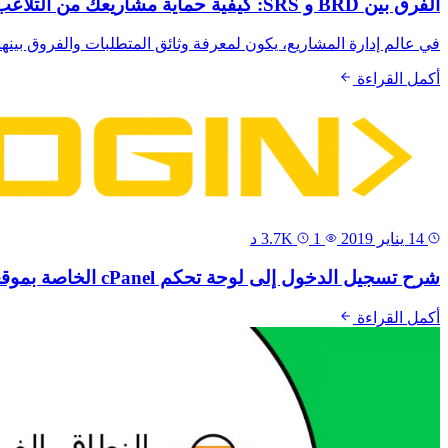
الفرق بين BRD و SRS: كيفية حماية مشاريعك من التلاعب والتأكد من وضوح متطلباتك.
في عالم إدارة المشاريع، يكون لمعرفة وثائق المتطلبات والفروق بينها مثل الفرق بين BRD و SRS، دورًا حاسمًا في تحديد أهداف الم
أكمل القراءة
14 يناير 2019
3.7K
1 د
شرح تسجيل الدخول إلى لوحة تحكم cPanel الخاصة بموقعك
أكمل القراءة