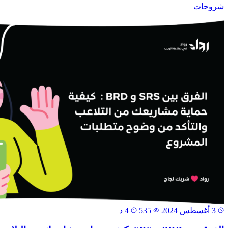
شروحات
3 أغسطس 2024
535
4 د