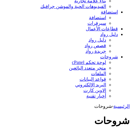
بناء علامة تجارية
الفيديوهات الحية والموشن جرافيك
استضافة
استضافة
سيرفرات
قطاعات الأعمال
دليل رواد
دليل رواد
قصص رواد
جريدة رواد
شروحات
لوحة تحكم cPanel
متجر متعدد البائعين
الملفات
قواعد البيانات
البريد الإلكتروني
الاوبن كارت
أخبار تقنية
الرئيسية
‹
شروحات
شروحات