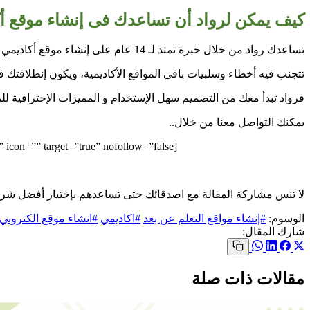
كيف يمكن لرواد أن تساعدك فى إنشاء موقع أك
تساعدك رواد من خلال خبرة تمتد لـ 14 عام على إنشاء موقع أكاديمي إحترافى مميز.
تتجنب فيه أخطاء وسلبيات باقى المواقع الأكاديمية، ويكون إنطلاقتك في 
فرواد تبدأ معك من التصميم سهل الإستخدام و المميزات الإحترافية لل
يمكنك التواصل معنا من خلال..
[button color=”green” size=”medium” link=”https://www.rh.net.sa/rowaad-connectus.html” icon=”” target=”true” nofollow=”false”]تواصل الآن[/button]
لا تنس مشاركة المقالة مع اصدقائك حتى تساعدهم بإختيار أفضل شركة
الوسوم:
#إنشاء مواقع التعلم عن بعد
#اكاديمي
#انشاء موقع الكتروني
شارك المقال:
مقالات ذات صلة