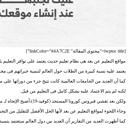
[lwptoc title=”محتوى المقالة” linkColor=”#4A7C2E”]
مواقع التعليم عن بعد هى نظام تعليم حديث يعتمد على توافر التعليم ب
يعتمد عليه نسبة كبيرة من الطلاب حول العالم لتنمية خبراتهم فى مجا
كما أن العديد من الجامعات العالمية كانت تتيح جزء من دوراتها على م
لكنه لم يتم الاعتماد عليه بشكل كامل فى التعليم من قبل.
ولكن بعد تفشي فيروس كورونا المستجد (كوفيد-19)،أصبح الإتجاه لـ مواقع التعليم عن بعد عامل أساسى فى العملية التعليمية لا غنى عنه سواء فى المدارس أو الجامعات فى عدد كبير من دول العالم.
وجاء اللجوء لمواقع التعليم عن بعد لأنها الحل الأفضل للتقليل من التجم
كما أظهرت العديد من التقارير أن العديد من دول العالم ستعتمد بنسبة