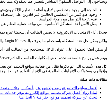
ويحتاجون إلى التواصل الشفهيّ المباشر للتعبير عما يعتقدونَه،مما يخف
الحاجة إلى وجود متخصّصين لإدارةِ أنظمة التعليم الإلكترونيّ،فهو
وجود عددٍ كبير من المعلمين الحاليين غير قادرين على إستخدام ال
عدم إتاحة التواصل مع زملاء الدراسة.
يمثل الأمن أحد المشاكل الأساسية التي تواجه عملية التعلم عن ب
فخلال أداء الامتحانات الإلكترونية لا يضمن الطالب أن شخصًا غيره يمكن 
ولكن يمكن حل هذة المشكلة باستخدام ما يعرف بالـ Login Names والـ Passwords للدخول إلى الإمتحان، عن طريق برمجة الموقع بطريقة تقبل فقط للطالب السماح بالدخول.
أو يمكن أيضًا الحصول على عنوان الـ IP المستخدم من الطالب أثناء أداء الامتحان،
ويتم عمل برامج خاصة تستخدم بعض إمكانيات الحاسب الخادم Server من أجل التعرف على ذلك العنوان.
كل هذه الأسباب التى تم ذكرها تقلل من فعالية مواقع التعليم عن ب
وإقبالهم، وستواكب الإتجاهات العالمية فى الإتجاه للتعليم عن بعد، وهذ
مقالات ذات صلة:
أفضل مواقع التعليم عن بعد والاشهر عربياً يمكنك إمتلاك منصة 
لماذا رواد أفضل شركة تصميم مواقع إلكترونية توفر خدمات مم
تبحث عن شركة تصميم مواقع احترافية ؟ الحل هنا