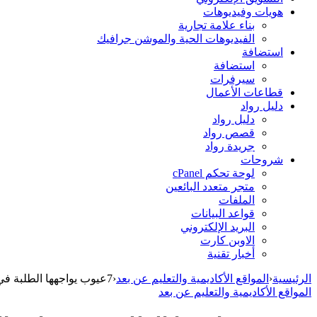
هويات وفيديوهات
بناء علامة تجارية
الفيديوهات الحية والموشن جرافيك
استضافة
استضافة
سيرفرات
قطاعات الأعمال
دليل رواد
دليل رواد
قصص رواد
جريدة رواد
شروحات
لوحة تحكم cPanel
متجر متعدد البائعين
الملفات
قواعد البيانات
البريد الإلكتروني
الاوبن كارت
أخبار تقنية
الرئيسية
‹
المواقع الأكاديمية والتعليم عن بعد
‹
7عيوب يواجهها الطلبة في مواقع التعليم عن بعد عليك تجنبها عند إنشاء موقعك.
المواقع الأكاديمية والتعليم عن بعد