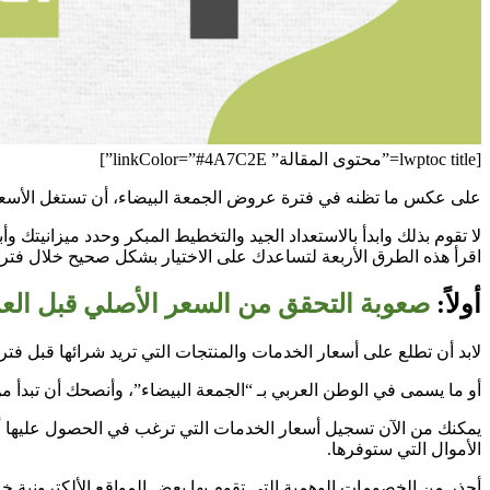
[lwptoc title=”محتوى المقالة” linkColor=”#4A7C2E”]
على عكس ما تظنه في فترة عروض الجمعة البيضاء، أن تستغل الأسعار
لا تقوم بذلك وابدأ بالاستعداد الجيد والتخطيط المبكر وحدد ميزانيتك و
اقرأ هذه الطرق الأربعة لتساعدك على الاختيار بشكل صحيح خلال فتر
أولاً:
صعوبة التحقق من السعر الأصلي قبل ال
لابد أن تطلع على أسعار الخدمات والمنتجات التي تريد شرائها قبل فت
أو ما يسمى في الوطن العربي بـ “الجمعة البيضاء”، وأنصحك أن تبدأ م
الأموال التي ستوفرها.
أحذر من الخصومات الوهمية التي تقوم بها بعض المواقع الألكترونية خلا