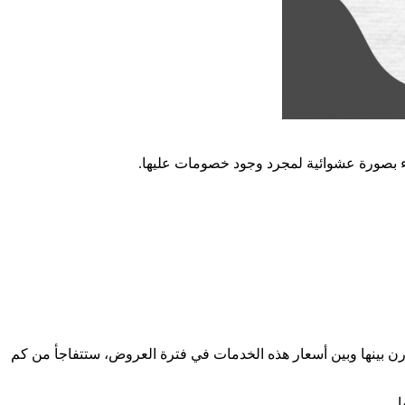
ء بصورة عشوائية لمجرد وجود خصومات عليها.
يها أو تلتقط صوراً لشاشة الجوال (screenshot) وأحتفظ بها على جوالك، وقارن بينها وبين أسعار هذه الخدمات في فترة العروض، ستتفاجأ من كم
.