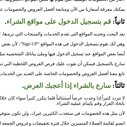
يمكنك معرفة أسعارنا من الأن ومتابعة أفضل العروض والخصومات على 
ثانياً:
قم بتسجيل الدخول على مواقع الشراء
.
بعد البحث وتحديد المواقع التى تقدم الخدمات والمنتجات التي تريدها، 
وهي أنك تقوم بتسجيل الدخول في هذه المواقع “Sign UP”، لأن بعض المواقع تشترط عن شراء أي منتج خلال فترة الخصومات التسجيل على الموقع.
أيضا بعض المواقع عند تسجيل الدخول فيها وملئ بياناتك الشخصية مثل 
سارع بالتسجيل فيمكن أن تفوت عليك فرص العروض اللحظية التي تنت
تابع معنا أفضل العروض والخصومات الخاصة على العديد من الخدمات
ثالثاً:
سارع بالشراء إذا أعجبك العرض
.
لا تتردد كثيراً إذا وجدت عرضاً أستثنائياً قلما يتكرر كثيراً سواء 
باتخاذ القرار وقم بإتمام عملية الشراء.
لأن مثل هذه الخصومات في ستجذب الكثيرين غيرك، ولن تكون متوفرة
انضم لقائمة العملاء المتميزين خلال فترة تخفيضات وعروض الجمعة 