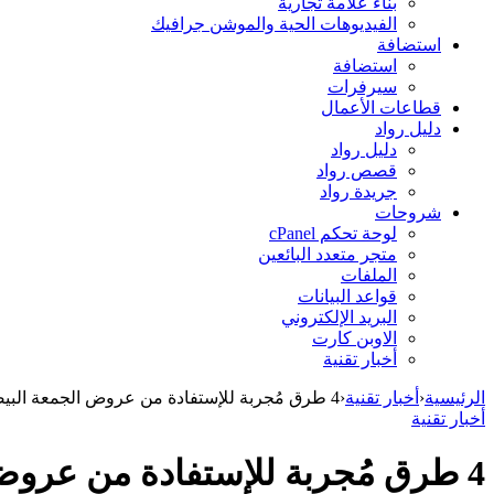
بناء علامة تجارية
الفيديوهات الحية والموشن جرافيك
استضافة
استضافة
سيرفرات
قطاعات الأعمال
دليل رواد
دليل رواد
قصص رواد
جريدة رواد
شروحات
لوحة تحكم cPanel
متجر متعدد البائعين
الملفات
قواعد البيانات
البريد الإلكتروني
الاوبن كارت
أخبار تقنية
الرئيسية
‹
أخبار تقنية
‹
4 طرق مُجربة للإستفادة من عروض الجمعة البيضاء.
أخبار تقنية
4 طرق مُجربة للإستفادة من عروض الجمعة البيضاء.