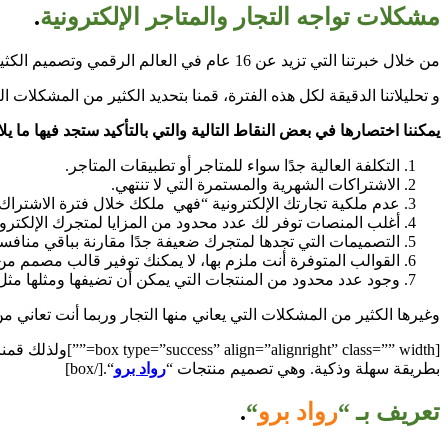
مشكلات تواجه التجار والمتاجر الإلكترونية
.
من خلال خبرتنا التي تزيد عن 16 عام في العالم الرقمي وتصميم الكثير من التطبيقات والمتاجر الالكترونية لمختلف التجار.
و تحليلاتنا الدقيقة لكل هذه الفترة، قمنا بتحديد الكثير من المشكلات ا
يمكننا اختصارها في بعض النقاط التالية والتي بالتأكيد ستجد فيها ما
التكلفة العالية جدًا سواء للمتاجر أو تطبيقات المتاجر.
الاشتراكات الشهرية والمستمرة التي لا تنتهي.
عدم ملكية تجارتك الإلكترونية “فهي ملكك خلال فترة الاشتراك
أغلب المنصات توفر لك عدد محدود من المزايا لمتجرك الإلكترو
التصميمات التي تجدها لمتجرك ضعيفة جدًا مقارنة بباقي منافس
القوالب المتوفرة أنت ملزم بها، لا يمكنك توفير قالب مصمم من 
وجود عدد محدود من المنتجات التي يمكن أن تضيفها ومثلها مثل ال
وغيرها الكثير من المشكلات التي يعاني منها التجار وربما أنت تعاني من
[ght” class=”” width
بطريقة سهلة وذكية. وهي تصميم منتجات “
رواد برو
“.[/box]
تعريف بـ “
رواد برو
“
.