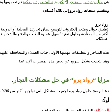
هي
جيل جديد من المتاجر الإلكترونية المتطورة والذكية
تم تصميمها وفق
وتنقسم منتجات رواد برو إلى ثلاثة أقسام:-
رواد برو
تطبيق جوال ومتجر إلكترونى لتوسيع نطاق تجارتك المحلية أو الدولية ل
أكثر من المعتادة، بحلول تقنية تُسهل عملية الطلب والدفع والشحن ع
عملائك.
هذه المتاجر والتطبيقات مهمتها الأولى جذب العملاء والمحافظة عليهم
وهيا نتحدث بشكل سريع عن بعض هذه المميزات الإبداعية.
مزايا “
رواد برو
“
في حل مشكلات التجار
.
دعنا نوضح حلول رواد برو لجميع المشاكل التي تواجهها أكثر من 96% من التجار أصحاب المشاريع التجارية سواء أصحاب متاجر الكترونية أو من لا يملكون.
أولًا:
المشكلة
:
التكلفة العالية والرسوم الإضافية.