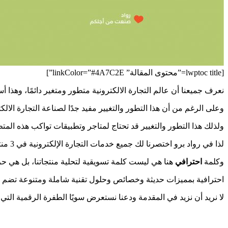
[lwptoc title=”محتوى المقالة” linkColor=”#4A7C2E”]
نعرف جميعنا أن عالم التجارة الالكترونية متطور ومتغير دائمًا، وهذا أس
وعلى الرغم من أن هذا التطور والتغيير مفيد جدًا لصناعة التجارة الالكتر
ولذلك هذا التطور والتغيير قد تحتاج لمتاجر وتطبيقات تواكب هذه المت
لذا في رواد برو اختصرنا لك جميع خدمات التجارة الإلكترونية في 3 منتجات فقط تساعدك على البدء بشكل “احترافي” جدًا.
وكلمة
احترافي
هنا هي ليست كلمة تسويقية لتحلية منتجاتنا، بل هي حرف
احترافية بمميزات حديثة وخصائص وحلول تقنية شاملة ومتنوعة تضم أح
لا نريد أن نزيد في المقدمة ودعنا نستعرض سويًا الطفرة الرقمية التي 