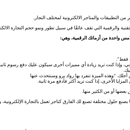
لتقنية والرقمية التي تقف عائقًا في سبيل تطور ونمو حجم التجارة الالكت
 يلامس واحدة من أزماتك الرقمية، وهي:
 فقط”.
ني، وإذا كنت تريد زيادة أي مميزات أخرى سيكون عليك دفع رسوم ثانية
يك.
أجلك. “وهذه الميزة تنفرد بها رواد برو وسنتحدث عنها
مزايا الأخرى، إذا كنت تريد أكثر فأدفع مرة ثانية.
 بعضها أو من الكثير منها.
box type=”success” align=”alignri=””]ولذلك قمنا بصنع حلول مختلفة تصنع لك الفارق كتاجر تعمل ب