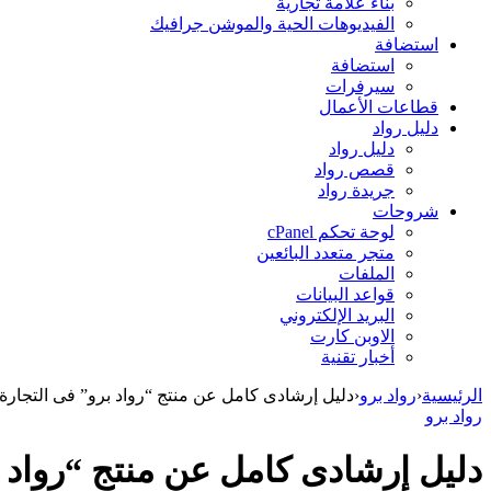
بناء علامة تجارية
الفيديوهات الحية والموشن جرافيك
استضافة
استضافة
سيرفرات
قطاعات الأعمال
دليل رواد
دليل رواد
قصص رواد
جريدة رواد
شروحات
لوحة تحكم cPanel
متجر متعدد البائعين
الملفات
قواعد البيانات
البريد الإلكتروني
الاوبن كارت
أخبار تقنية
الرئيسية
‹
رواد برو
‹
دليل إرشادى كامل عن منتج “رواد برو” فى التجارة ا
رواد برو
دليل إرشادى كامل عن منتج “رواد بر